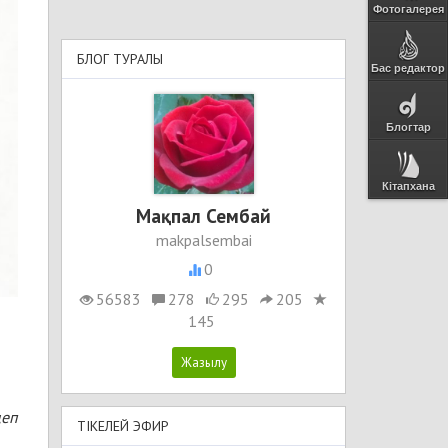
Фотогалерея
БЛОГ ТУРАЛЫ
Бас редактор
Блогтар
Кітапхана
Мақпал Сембай
makpalsembai
0
56583
278
295
205
145
деп
ТІКЕЛЕЙ ЭФИР