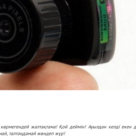
к көрмегендей жалтақтама! Қой деймін! Ауылдан келді екен 
май, талтаңдамай жөндеп жүр!