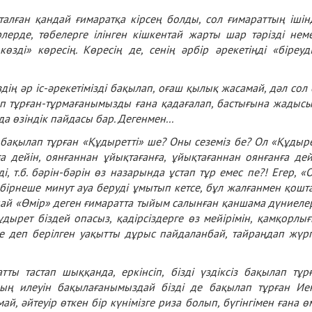
 қандай ғимаратқа кірсең болды, сол ғимараттың ішін
лерде, төбелерге ілінген кішкентай жарты шар тәрізді нем
өзді» көресің. Көресің де, сенің әрбір әрекетіңді «біреуд
 әр іс-әрекетімізді бақылап, оғаш қылық жасамай, дәл сол 
ып тұрған-тұрмағанымызды ғана қадағалап, бастығына жадыс
а өзіндік пайдасы бар. Дегенмен...
ақылап тұрған «Құдыретті» ше? Оны сеземіз бе? Ол «Құдыр
 дейін, оянғаннан ұйықтағанға, ұйықтағаннан оянғанға дей
зді, т.б. бәрін-бәрін өз назарында ұстап тұр емес пе?! Егер, «
 бірнеше минут ауа беруді ұмытып кетсе, бұл жалғанмен қошт
пай «Өмір» деген ғимаратта тыйым салынған қаншама дүниеле
Құдырет біздей опасыз, қадірсіздерге өз мейірімін, қамқорлы
уге деп берілген уақытты дұрыс пайдаланбай, тайраңдап жүр
тап шыққанда, еркінсіп, бізді үздіксіз бақылап тұр
ың илеуін бақылағанымыздай бізді де бақылап тұрған Ие
ай, әйтеуір өткен бір күнімізге риза болып, бүгінгімен ғана ө