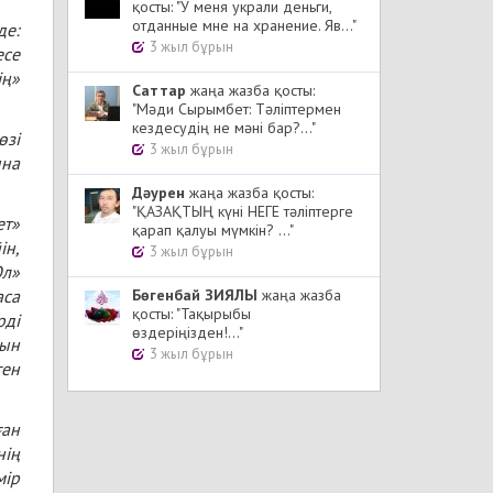
қосты: "У меня украли деньги,
отданные мне на хранение. Яв..."
де:
3 жыл бұрын
есе
ің»
Cаттар
жаңа жазба қосты:
"Мәди Сырымбет: Тәліптермен
кездесудің не мәні бар?..."
өзі
3 жыл бұрын
ына
Дәурен
жаңа жазба қосты:
"ҚАЗАҚТЫҢ күні НЕГЕ тәліптерге
ет»
қарап қалуы мүмкін? ..."
ін,
3 жыл бұрын
Ол»
аса
Бөгенбай ЗИЯЛЫ
жаңа жазба
қосты: "Тақырыбы
рді
өздеріңізден!..."
ғын
3 жыл бұрын
ген
ған
нің
мір