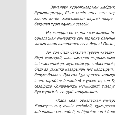
Заманауи құрылғылармен жабдықталған
бұрыштарында, бізге мәлім емес таса жер
қалпақ киген жалғызкөзді дәудей «қара к
бақылап тұрғандығын сезесің.
Иә, мөлдіреген «қара көз» камера біздің
орналасқан ғимаратқа сай тәртіпке бағын
жазып алған ақпаратпен есеп береді. Оның д
Ал, сол бізді бақылап тұрған «көзді» б
бізді толықтай, шашымыздан тырнағымызға
ішіп-жегенімізді, жүргенімізді, сөйлегенімі
бізді аз уақытқа назарынан тыс қалдырып,
беруге болады. Дәл сол Құдыреттен қорық
істеп, тәртібіне бағынбай жүрсек те, сол 
сездіруде. Соншалықты мүмкіндікті, түзел
бұл жүрісіміз сондай қорқынышты...
«Қара көз» орналасқан ғимаратты тас
Жаратушының күшін сезінбей, құмырсқан
қаһарынан сескенбей, мейіріміне тәнті болм