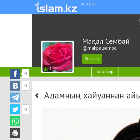
қаз
рус
Мақпал Сембай
@makpalsembai
0
Блогтар
0
0
Адамның хайуаннан ай
0