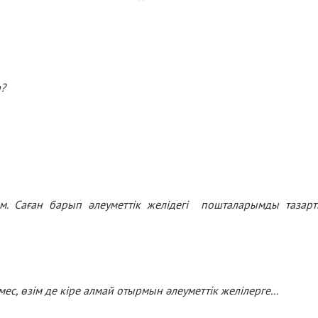
а?
. Саған барып әлеуметтік желідегі пошталарымды тазар
ес, өзім де кіре алмай отырмын әлеуметтік желілерге...