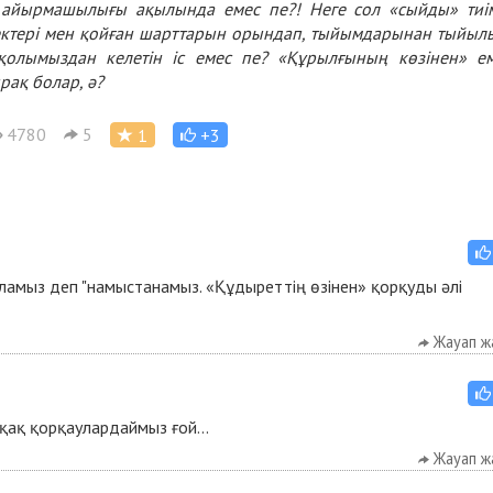
н айырмашылығы ақылында емес пе?! Неге сол «сыйды» тиі
лектері мен қойған шарттарын орындап, тыйымдарынан тыйыл
қолымыздан келетін іс емес пе? «Құрылғының көзінен» е
ақ болар, ә?
4780
5
1
+3
оламыз деп "намыстанамыз. «Құдыреттің өзінен» қорқуды әлі
Жауап ж
рқақ қорқаулардаймыз ғой...
Жауап ж