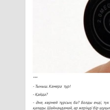
***
- Тыныш. Камера тұр!
- Қайда?
- Әне, көрмей тұрсың ба? Болды енді, тү
қалады. Шайнаңдамай, әр жеріңді бір шұқы