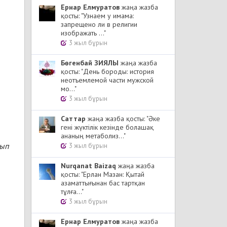
Ернар Елмуратов
жаңа жазба
қосты: "Узнаем у имама:
запрещено ли в религии
изображать ..."
3 жыл бұрын
Бөгенбай ЗИЯЛЫ
жаңа жазба
қосты: "День бороды: история
неотъемлемой части мужской
мо..."
3 жыл бұрын
Cаттар
жаңа жазба қосты: "Әке
гені жүктілік кезінде болашақ
ананың метаболиз..."
тып
3 жыл бұрын
Nurqanat Baizaq
жаңа жазба
қосты: "Ерлан Мазан: Қытай
азаматтығынан бас тартқан
тұлға..."
3 жыл бұрын
Ернар Елмуратов
жаңа жазба