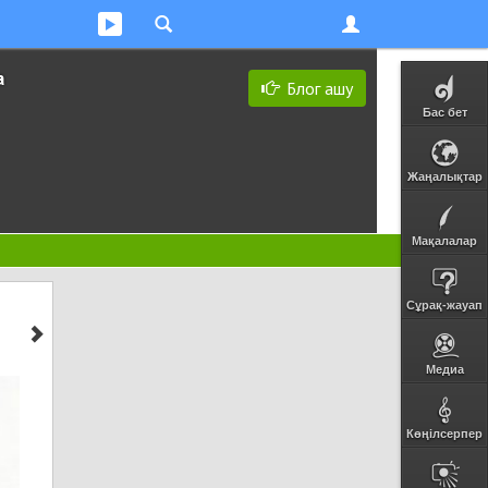
а
Блог ашу
Бас бет
Жаңалықтар
Мақалалар
Сұрақ-жауап
Медиа
Көңілсерпер