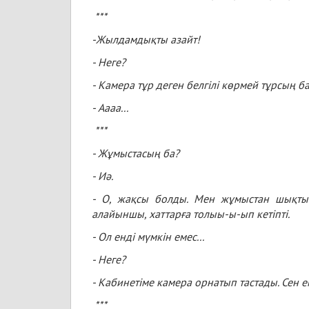
***
-Жылдамдықты азайт!
- Неге?
- Камера тұр деген белгілі көрмей тұрсың б
- Аааа...
***
- Жұмыстасың ба?
- Иә.
- О, жақсы болды. Мен жұмыстан шықтым
алайыншы, хаттарға толыы-ы-ып кетіпті.
- Ол енді мүмкін емес...
- Неге?
- Кабинетіме камера орнатып тастады. Сен ем
***