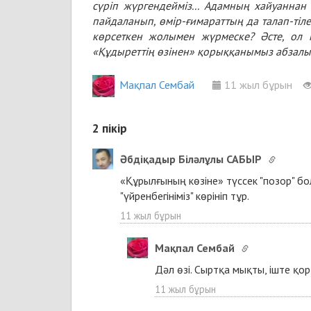
сүріп жүргендейміз... Адамның хайуанна
пайдаланып, өмір-ғимараттың да талап-ті
көрсеткен жолымен жүрмеске? Әсте, ол 
«Құдыреттің өзінен» қорыққанымыз абзалыр
Мақпал Сембай
11 жыл бұрын
2
пікір
Әбдіқадыр Біләлұлы САБЫР
«Құрылғының көзіне» түссек "позор" б
"үйренбегініміз" көрініп тұр.
11 жыл бұрын
Мақпал Сембай
Дәл өзі. Сыртқа мықты, іште қо
11 жыл бұрын