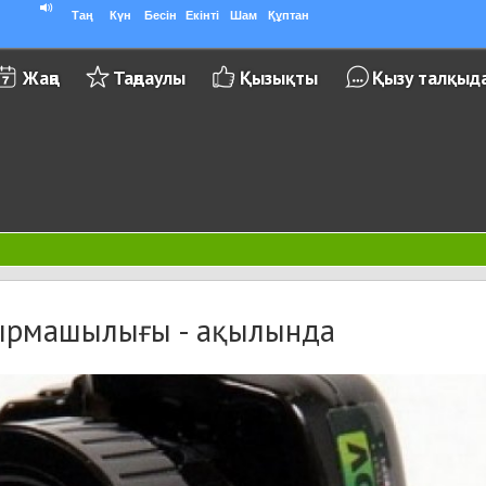
Таң
Күн
Бесін
Екінті
Шам
Құптан
Жаңа
Таңдаулы
Қызықты
Қызу талқыд
ырмашылығы - ақылында