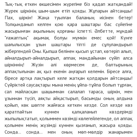
Тық-тық еткен өкшесімен жүрегіме біз қадап жатқандай!
Жүрек шіркінің шым-шым етіп қояды. Жұпарын айтсаңшы!
Пах, шіркін! Жаңа туылған баланың иісінен бетер!
Толқынданып келген қою қара шаштары бас сүйегіне
жасырынған ақылының қорғаны іспетті. Әлбетте, мұндай
"ғажаптың" ақымақ болуы мүмкін емес қой! Күнге
шағылысқан ұзын шаштары тіпті де сұлуландырып
жібергендей Оны. Қыпша белінен қысып ұстап, көтеріп алып,
айналдырып-айналдырып, аппақ маңдайынан сүйіп алса
шіркіннің! Жүзін әлі көрмесем де, балтырының
аппақтығынан ақ қыз екенін аңғарып келемін. Біресе алға,
біресе артқа лақтырып келе жатқан қолдарын айтсаңшы!
Сүйріктей саусақтары мына менің ұйпа-тұйпа болып тұрған,
сәл майласқан шашымнан салалап тараса, шіркін, мен
ұзыннан түсіп, аяқты айқастырып, басымды оның алдына
қойып, көк шөпте жайғаса кеткен кезде. Сол кезде көз
қаратпайтын күннен қалқаланып көздерімді
жыпылықтатып, қолыммен көзімді көлегейлегенде, ол аппақ
қолымен менің жүзімді күннен қызғанып, жасыра қояды.
Сонда... сонда... мен оның мөп-мөлдір жанарымен