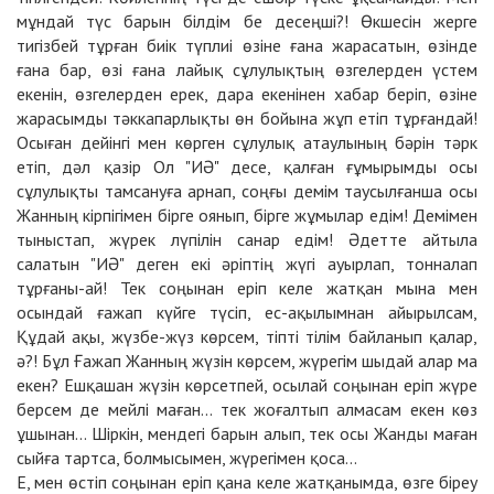
мұндай түс барын білдім бе десеңші?! Өкшесін жерге
тигізбей тұрған биік түплиі өзіне ғана жарасатын, өзінде
ғана бар, өзі ғана лайық сұлулықтың өзгелерден үстем
екенін, өзгелерден ерек, дара екенінен хабар беріп, өзіне
жарасымды тәккапарлықты өн бойына жұп етіп тұрғандай!
Осыған дейінгі мен көрген сұлулық атаулының бәрін тәрк
етіп, дәл қазір Ол "ИӘ" десе, қалған ғұмырымды осы
сұлулықты тамсануға арнап, соңғы демім таусылғанша осы
Жанның кірпігімен бірге оянып, бірге жұмылар едім! Демімен
тыныстап, жүрек лүпілін санар едім! Әдетте айтыла
салатын "ИӘ" деген екі әріптің жүгі ауырлап, тонналап
тұрғаны-ай! Тек соңынан еріп келе жатқан мына мен
осындай ғажап күйге түсіп, ес-ақылымнан айырылсам,
Құдай ақы, жүзбе-жүз көрсем, тіпті тілім байланып қалар,
ә?! Бұл Ғажап Жанның жүзін көрсем, жүрегім шыдай алар ма
екен? Ешқашан жүзін көрсетпей, осылай соңынан еріп жүре
берсем де мейлі маған... тек жоғалтып алмасам екен көз
ұшынан... Шіркін, мендегі барын алып, тек осы Жанды маған
сыйға тартса, болмысымен, жүрегімен қоса...
Е, мен өстіп соңынан еріп қана келе жатқанымда, өзге біреу