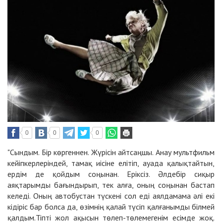
0
0
0
"
Сындым. Бір көргеннен. Жүрісін айтсаңшы. Анау мультфильм
кейіпкерлеріндей, тамақ иісіне елітіп, ауада қалықтайтын,
ердім де қойдым соңынан. Еріксіз. Әлдебір сиқыр
аяқтарымды бағындырып, тек алға, оның соңынан бастап
келеді. Оның автобустан түскені сол еді аялдамама әлі екі
кідіріс бар болса да, өзімнің қалай түсіп қалғанымды білмей
қалдым.Тіпті жол ақысын төлеп-төлемегенім есімде жоқ.