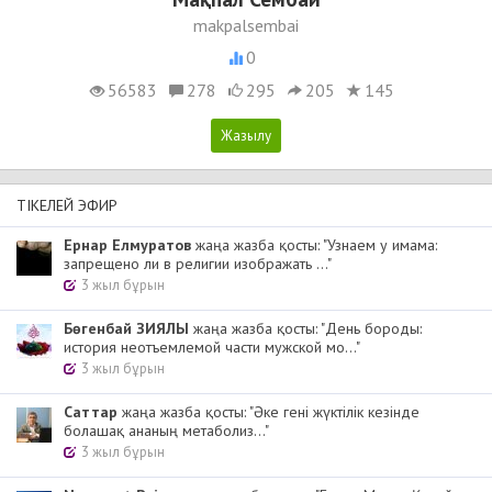
makpalsembai
0
56583
278
295
205
145
ТІКЕЛЕЙ ЭФИР
Ернар Елмуратов
жаңа жазба қосты: "Узнаем у имама:
запрещено ли в религии изображать ..."
3 жыл бұрын
Бөгенбай ЗИЯЛЫ
жаңа жазба қосты: "День бороды:
история неотъемлемой части мужской мо..."
3 жыл бұрын
Cаттар
жаңа жазба қосты: "Әке гені жүктілік кезінде
болашақ ананың метаболиз..."
3 жыл бұрын