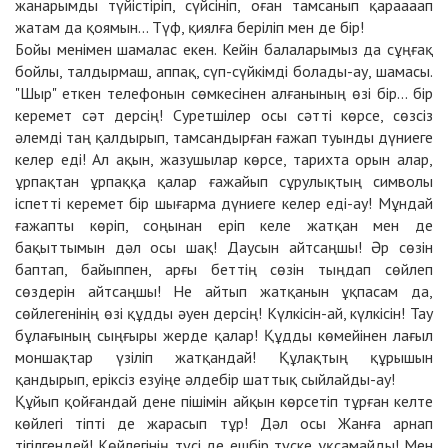
жанарымды түйістіріп, сүйсініп, оған тамсанып қараааап
жатам да қоямын... Түф, қиялға беріліп мен де бір!
Бойы менімен шамалас екен. Кейін балаларымыз да сұңғақ
бойлы, талдырмаш, аппақ, сүп-сүйкімді болады-ау, шамасы.
"Шыр" еткен телефонын сөмкесінен алғанының өзі бір... бір
керемет сәт дерсің! Суретшілер осы сәтті көрсе, сөзсіз
әлемді таң қалдырып, тамсандырған ғажап туынды дүниеге
келер еді! Ал ақын, жазушылар көрсе, тарихта орын алар,
ұрпақтан ұрпаққа қалар ғажайып сұрулықтың символы
іспетті керемет бір шығарма дүниеге келер еді-ау! Мұндай
ғажапты көріп, соңынан еріп келе жатқан мен де
бақыттымын дәл осы шақ! Даусын айтсаңшы! Әр сөзін
баптап, байыппен, арғы беттің сөзін тыңдап сөйлеп
сөздерін айтсаңшы! Не айтып жатқанын ұқпасам да,
сөйлегенінің өзі құдды әуен дерсің! Күлкісін-ай, күлкісін! Тау
бұлағының сыңғыры жерде қалар! Құдды көмейінен лағыл
моншақтар үзіліп жатқандай! Құлақтың құрышын
қандырып, еріксіз езуіңе әлдебір шаттық сыйлайды-ау!
Құйып қойғандай дене пішімін айқын көрсетіп тұрған келте
көйлегі тіпті де жарасып тұр! Дәл осы Жанға арнап
тігілгендей! Көйлегінің түсі де ешбір түске ұқсамайды! Мен