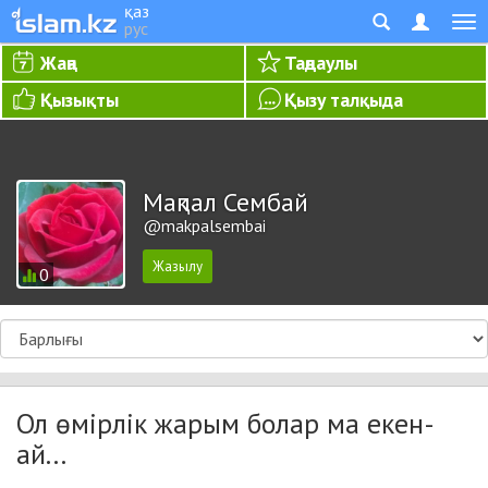
қаз
рус
Жаңа
Таңдаулы
Қызықты
Қызу талқыда
Мақпал Сембай
@makpalsembai
0
Ол өмірлік жарым болар ма екен-
ай...