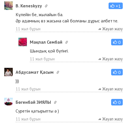
B. Keneskyzy
+1
Күлейін бе, жылайын ба.
Әр адамның өз жасына сай болғаны дұрыс әлбетте.
11 жыл бұрын
Жауап жазу
Мақпал Сембай
0
Шындық қой бүгінгі.
11 жыл бұрын
Жауап жазу
Абдусамат Қасым
0
)))
11 жыл бұрын
Жауап жазу
Бөгенбай ЗИЯЛЫ
0
Суретін қатырыпты ә )
11 жыл бұрын
Жауап жазу