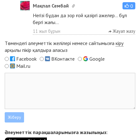
Мақпал Сембай
0
Негізі бұдан да зор ғой қазіргі әжелер... бұл
бергі жағы...
11 жыл бұрын
Жауап жазу
Төмендегі әлеуметтік желілері немесе сайтымызға
кіру
арқылы пікір қалдыра аласыз
Facebook
ВКонтакте
Google
Mail.ru
Әлеуметтік парақшаларымызға жазылыңыз: