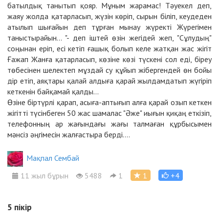
батылдық танытып қояр. Мұным жарамас! Тәуекел деп,
жаяу жолда қатарласып, жүзін көріп, сырын біліп, кеудеден
атылып шығайын деп тұрған мынау жүректі Жүрегімен
таныстырайын... "- деп іштей өзін жегідей жеп, "Сұлудың"
соңынан еріп, есі кетіп ғашық болып келе жатқан жас жігіт
Ғажап Жанға қатарласып, көзіне көзі түскені сол еді, біреу
төбесінен шелектеп мұздай су құйып жібергендей өн бойы
дір етіп, аяқтары қалай алдыға қарай жылдамдатып жүгіріп
кеткенін байқамай қалды...
Өзіне біртүрлі қарап, асыға-аптығып алға қарай озып кеткен
жігітті түсінбеген 50 жас шамалас "Әже" иығын қиқаң еткізіп,
телефонның ар жағындағы жағы талмаған құрбысымен
мәнсіз әңгімесін жалғастыра берді....
Мақпал Сембай
11 жыл бұрын
5488
1
1
+4
5
пікір