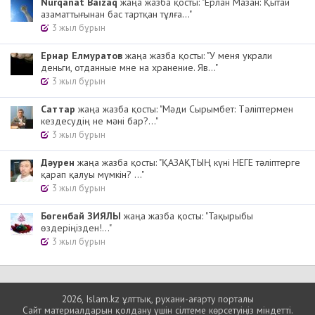
Nurqanat Baizaq
жаңа жазба қосты: "Ерлан Мазан: Қытай
азаматтығынан бас тартқан тұлға..."
3 жыл бұрын
Ернар Елмуратов
жаңа жазба қосты: "У меня украли
деньги, отданные мне на хранение. Яв..."
3 жыл бұрын
Cаттар
жаңа жазба қосты: "Мәди Сырымбет: Тәліптермен
кездесудің не мәні бар?..."
3 жыл бұрын
Дәурен
жаңа жазба қосты: "ҚАЗАҚТЫҢ күні НЕГЕ тәліптерге
қарап қалуы мүмкін? ..."
3 жыл бұрын
Бөгенбай ЗИЯЛЫ
жаңа жазба қосты: "Тақырыбы
өздеріңізден!..."
3 жыл бұрын
2026, Islam.kz ұлттық, рухани-ағарту порталы
Сайт материалдарын қолдану үшін сілтеме көрсетуіңіз міндетті.