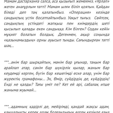
Мамам дастарханға салса, аса қызығып жемейміз. «Ұрлап»
жеген анағұрлым тәтті! Мамам ылғи біліп қоятын. Қайдан
біледі деп таң қалатынбыз. «Операция» кезінде
сандықтың үстін босатпайтынбыз. Уақыт тығыз. Сөйтсек,
сандықтың үстіндегі жапқыш пен киімдердің шеті
қысылып қалады екен сандыққа. Кім білген? Содан кейін
мұқият болатын болдық. Дегенмен, ақыр соңында
«қазынамыздың» орны ауысып тынды. Сағындырған тәтті
шақ...
***...әнім бар шырқайтын, мәнім бар ұғынар, таңым бар
арайлап атар, сәнім бар шүкірлік қылар, жаным бар
кеудемді керген, бүгін бар кешегімді еске алар, үнім бар
жүректің грамафоны... Эх, Өмір, сүйдірдің де, күйдірдің!
Енді не қалды? Тағы үміт пе? Кет ей әрі, сабалақ итше
жаныма жуымай...
***
...адамның қадірлі де, мейірімді, қандай жақсы адам,
қаншалықты керек адам болғандығын өлген кезінде ғана