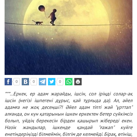
0
0
0
***
...Еркек, ер адам жарайды, ішсін, сол іріңді солар-ақ
ішсін (негізі ішпегені дұрыс, қай тұрғыда да). Ал, әйел
адамға не жоқ десеңші?! Әйел адам тіпті жәй "ұрттап"
алғанда, он күн қатарынын ішкен еркектен бетер сүйкімсіз
болып, үйдің берекесін бірден қашырып жібереді екен.
Нәзік жандылар, ішкенде қандай "ғажап" күйге
енетіндеріңізді білмеймін, білгім де келмейді. Бірақ, өтініш,