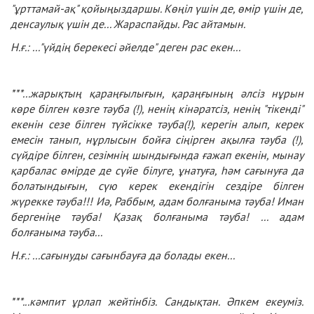
"ұрттамай-ақ" қойыңыздаршы. Көңіл үшін де, өмір үшін де,
денсаулық үшін де... Жараспайды. Рас айтамын.
Н.ғ.: ..."үйдің берекесі әйелде" деген рас екен...
***
...жарықтың қараңғылығын, қараңғының әлсіз нұрын
көре білген көзге тәуба (!), ненің кінәратсіз, ненің "тікенді"
екенін сезе білген түйсікке тәуба(!), керегін алып, керек
емесін танып, нұрлысын бойға сіңірген ақылға тәуба (!),
сүйдіре білген, сезімнің шындығында ғажап екенін, мынау
қарбалас өмірде де сүйе білуге, ұнатуға, һәм сағынуға да
болатындығын, сүю керек екендігін сездіре білген
жүрекке тәуба!!! Иә, Раббым, адам болғаныма тәуба! Иман
бергеніңе тәуба! Қазақ болғаныма тәуба! ... адам
болғаныма тәуба...
Н.ғ.: ...сағынуды сағынбауға да болады екен...
***.
..кәмпит ұрлап жейтінбіз. Сандықтан. Әпкем екеуміз.