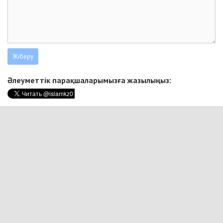
Әлеуметтік парақшаларымызға жазылыңыз: