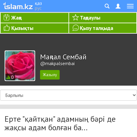
қаз
рус
Жаңа
Таңдаулы
Қызықты
Қызу талқыда
Мақпал Сембай
@makpalsembai
0
Ерте "қайтқан" адамның бәрі де
жақсы адам болған ба...