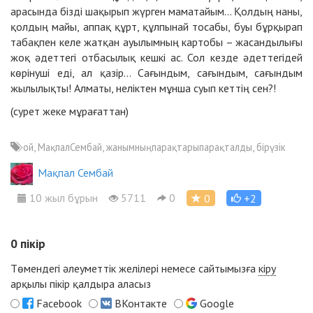
арасында бізді шақырып жүрген маматайым… Қолдың наны,
қолдың майы, аппақ құрт, құлпынай тосабы, буы бұрқырап
табақпен келе жатқан ауылымның картобы – жасандылығы
жоқ әдеттегі отбасылық кешкі ас. Сол кезде әдеттегідей
көрінуші еді, ал қазір… Сағындым, сағындым, сағындым
жылылықты! Алматы, неліктен мұнша суып кеттің сен?!
(сурет жеке мұрағаттан)
ой, МақпалСембай, жанымныңпарақтарыпарақталды, бірүзік
Мақпал Сембай
10 жыл бұрын
5711
0
0
+2
0
пікір
Төмендегі әлеуметтік желілері немесе сайтымызға
кіру
арқылы пікір қалдыра аласыз
Facebook
ВКонтакте
Google