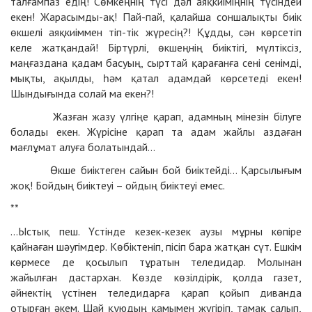
талғампаз едің! Сөмкеңнің түсі дәл аяқкиіміңнің түсіндей
екен! Жарасымды-ақ! Пай-пай, қалайша соншалықты биік
өкшелі аяқкиіммен тіп-тік жүресің?! Құдды, сән көрсетіп
келе жатқандай! Біртүрлі, өкшеңнің биіктігі, мүлтіксіз,
маңғаздана қадам басуың, сырттай қарағанға сені сенімді,
мықты, ақылды, һәм қатал адамдай көрсетеді екен!
Шындығында солай ма екен?!
Жазған жазу үлгіңе қарап, адамның мінезін білуге
болады екен. Жүрісіне қарап та адам жайлы аздаған
мағлұмат алуға болатындай…
Өкше биіктеген сайын бой биіктейді… Қарсылығым
жоқ! Бойдың биіктеуі – ойдың биіктеуі емес.
**
…Ыстық пеш. Үстінде кезек-кезек аузы мұрны көпіре
қайнаған шәугімдер. Көбіктеніп, пісіп бара жатқан сүт. Ешкім
көрмесе де қосылып тұратын теледидар. Молынан
жайылған дастархан. Көзде көзілдірік, қолда газет,
әйнектің үстінен теледидарға қарап қойып диванда
отырған әкем. Шай құюдың қамымен жүгіріп, тамақ салып,