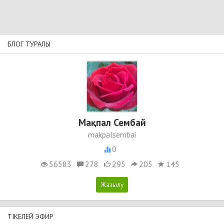
БЛОГ ТУРАЛЫ
Мақпал Сембай
makpalsembai
0
56583
278
295
205
145
ТІКЕЛЕЙ ЭФИР