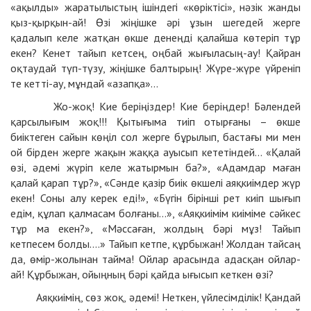
«ақылды» жаратылыстың ішіндегі «көріктісі», нәзік жанды
қыз-қырқын-ай! Өзі жіңішке әрі ұзын шегедей жерге
қадалып келе жатқан өкше денеңді қалайша көтеріп тұр
екен? Кенет тайып кетсең, оңбай жығыласың-ау! Қайран
оқтаудай түп-түзу, жіңішке балтырың! Жүре-жүре үйреніп
те кетті-ау, мұндай «азапқа»…
Жо-жоқ! Кие беріңіздер! Кие беріңдер! Бәлендей
қарсылығым жоқ!!! Қытығыма тиіп отырғаны – өкше
биіктеген сайын көңіл сол жерге бұрылып, бастағы ми мен
ой бірден жерге жақын жаққа ауысып кететіндей… «Қалай
өзі, әдемі жүріп келе жатырмын ба?», «Адамдар маған
қалай қарап тұр?», «Сәнде қазір биік өкшелі аяқкиімдер жүр
екен! Соны алу керек еді!», «Бүгін бірінші рет киіп шығып
едім, құлап қалмасам болғаны…», «Аяқкиімім киіміме сәйкес
тұр ма екен?», «Мәссаған, жолдың бәрі мұз! Тайып
кетпесем болды….» Тайып кетпе, құрбыжан! Жолдан тайсаң
да, өмір-жолынан тайма! Ойлар арасында адасқан ойлар-
ай! Құрбыжан, ойыңның бәрі қайда ығысып кеткен өзі?
Аяқкиімің, сөз жоқ, әдемі! Неткен, үйлесімділік! Қандай