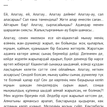
***
Ей, Алатау, ей, Алатау… Алатау деймін! Алатау-ау, сәл
аласаршы? Сәл ғана төмендеші? Жете алар емеспін саған…
Айтарым бар! Алатау, сырласайықшы? Адамдар менен
шаршаған сияқты. Жалықтырғанмын-ау бәрін шамасы…
Алатау, сенен миллион есе кіп-кішкентай мынау менің
өзімнің жан-дүниемді жарып, өн бойымды жоқ қыларлық
мұңым, қайғым, қуанышым бір басыма жетерлік. Жаратқан
адамға көтере алмас сынақ бермейді дейді. Дегенмен де,
кейде жүрегім жарылардай ауырып, бүкіл денемді бір нәрсе
өртеп жібереді! Кішкентай сынаққа шыдамай, өзімді құздан
лақтырғым келетін сәтте сені ойлаймын. Алатау, неткен
асқарсың! Сендей болсам, мынау қайғы-cымақ дүниелер түк
те болмай қалар еді! Сен де көргенің мен бауырыңа келіп
мұңын шаққан пенделердің сырын ашып, сонша
мыңжылдық құпияңа шыдай алмай жарылсаң, не болмақ?!
Мен жүрген біреумін ғой. Әлдебір күні жарылып кетсем де,
Алматыны армансыз аралап, бақтарында қыдырған, көк
аспанын көріп қуанып, Медеуінің мұзын сүйіп, Көктөбесін