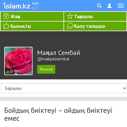
қаз
рус
Жаңа
Таңдаулы
Қызықты
Қызу талқыда
Мақпал Сембай
@makpalsembai
0
Бойдың биіктеуі – ойдың биіктеуі
емес