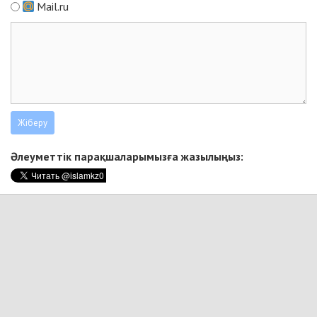
Mail.ru
Әлеуметтік парақшаларымызға жазылыңыз: