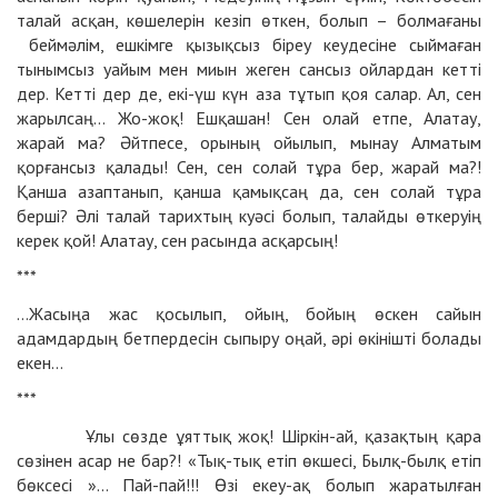
талай асқан, көшелерін кезіп өткен, болып – болмағаны
беймәлім, ешкімге қызықсыз біреу кеудесіне сыймаған
тынымсыз уайым мен миын жеген сансыз ойлардан кетті
дер. Кетті дер де, екі-үш күн аза тұтып қоя салар. Ал, сен
жарылсаң… Жо-жоқ! Ешқашан! Сен олай етпе, Алатау,
жарай ма? Әйтпесе, орының ойылып, мынау Алматым
қорғансыз қалады! Сен, сен солай тұра бер, жарай ма?!
Қанша азаптанып, қанша қамықсаң да, сен солай тұра
берші? Әлі талай тарихтың куәсі болып, талайды өткеруің
керек қой! Алатау, сен расында асқарсың!
***
…Жасыңа жас қосылып, ойың, бойың өскен сайын
адамдардың бетпердесін сыпыру оңай, әрі өкінішті болады
екен…
***
Ұлы сөзде ұяттық жоқ! Шіркін-ай, қазақтың қара
сөзінен асар не бар?! «Тық-тық етіп өкшесі, Былқ-былқ етіп
бөксесі »… Пай-пай!!! Өзі екеу-ақ болып жаратылған