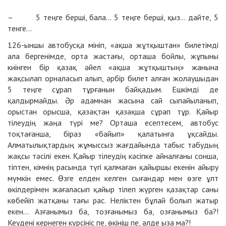
***
– 5 теңге берші, бала… 5 теңге берші, қыз… дайте, 5
тенге…
126-ыншы автобусқа мініп, «ақша жұтқыштан» билетімді
ала бергенімде, орта жастағы, орташа бойлы, жұпыны
киінген бір қазақ әйел «ақша жұтқыштың» жанына
жақсылап орналасып алып, әрбір билет алған жолаушыдан
5 теңге сұрап тұрғанын байқадым. Ешкімді де
қалдырмайды. Әр адамнан жасына сай сыпайыланып,
орыстан орысша, қазақтан қазақша сұрап тұр. Қайыр
тілеудің жаңа түрі ме? Орташа есептесем, автобус
тоқтағанша, біраз «байып» қалатынға ұқсайды.
Алматылықтардың жұмыссыз жағдайында табыс табудың
жақсы тәсілі екен. Қайыр тілеудің кәсіпке айналғаны сонша,
тіптен, кімнің расында түгі қалмаған қайыршы екенін айыру
мүмкін емес. Өзге елден келген сығандар мен өзге ұлт
өкілдерімен жағаласып қайыр тілеп жүрген қазақтар саны
көбейіп жатқаны тағы рас. Неліктен бұлай болып жатыр
екен… Азғанымыз ба, тозғанымыз ба, озғанымыз ба?!
Кеудені кернеген күрсініс пе, өкініш пе, әлде ыза ма?!