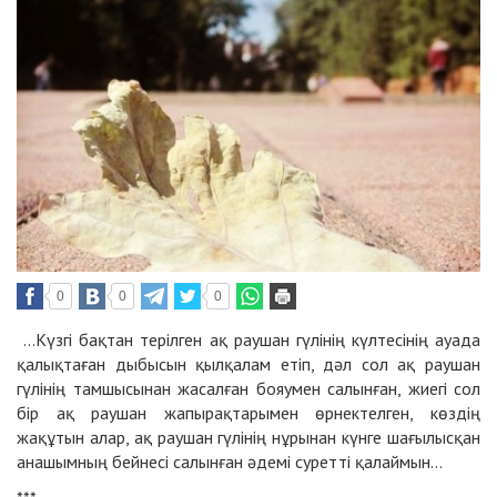
0
0
0
…Күзгі бақтан терілген ақ раушан гүлінің күлтесінің ауада
қалықтаған дыбысын қылқалам етіп, дәл сол ақ раушан
гүлінің тамшысынан жасалған бояумен салынған, жиегі сол
бір ақ раушан жапырақтарымен өрнектелген, көздің
жақұтын алар, ақ раушан гүлінің нұрынан күнге шағылысқан
анашымның бейнесі салынған әдемі суретті қалаймын…