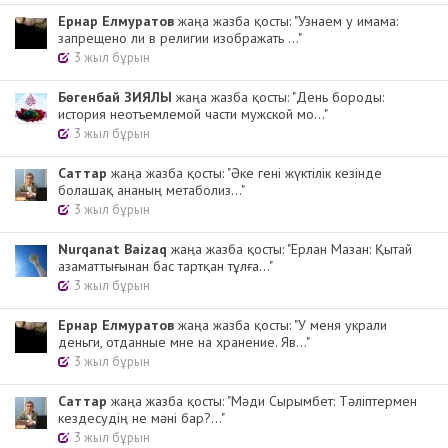
Ернар Елмуратов
жаңа жазба қосты: "Узнаем у имама:
запрещено ли в религии изображать ..."
3 жыл бұрын
Бөгенбай ЗИЯЛЫ
жаңа жазба қосты: "День бороды:
история неотъемлемой части мужской мо..."
3 жыл бұрын
Cаттар
жаңа жазба қосты: "Әке гені жүктілік кезінде
болашақ ананың метаболиз..."
3 жыл бұрын
Nurqanat Baizaq
жаңа жазба қосты: "Ерлан Мазан: Қытай
азаматтығынан бас тартқан тұлға..."
3 жыл бұрын
Ернар Елмуратов
жаңа жазба қосты: "У меня украли
деньги, отданные мне на хранение. Яв..."
3 жыл бұрын
Cаттар
жаңа жазба қосты: "Мәди Сырымбет: Тәліптермен
кездесудің не мәні бар?..."
3 жыл бұрын